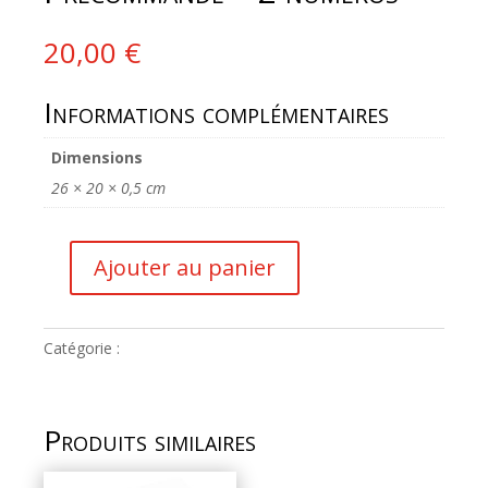
20,00
€
Informations complémentaires
Dimensions
26 × 20 × 0,5 cm
Ajouter au panier
quantité
de
Précommande
Catégorie :
Abonnement
-
2
numéros
Produits similaires